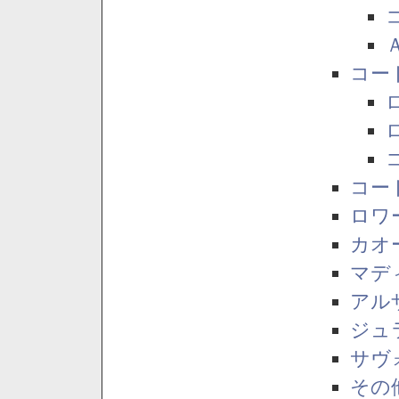
コー
コー
ロワ
カオ
マデ
アル
ジュ
サヴ
その