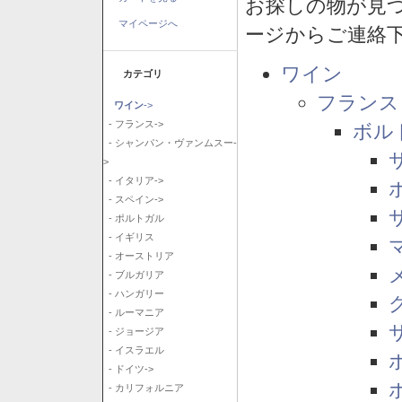
お探しの物が見
マイページへ
ージからご連絡
ワイン
カテゴリ
フランス
ワイン
->
- フランス->
ボル
- シャンパン・ヴァンムスー-
>
- イタリア->
- スペイン->
- ポルトガル
- イギリス
- オーストリア
- ブルガリア
- ハンガリー
- ルーマニア
- ジョージア
- イスラエル
- ドイツ->
- カリフォルニア