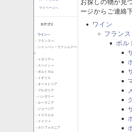
お探しの物が見
マイページへ
ージからご連絡
ワイン
カテゴリ
フランス
ワイン
->
- フランス->
ボル
- シャンパン・ヴァンムスー-
>
- イタリア->
- スペイン->
- ポルトガル
- イギリス
- オーストリア
- ブルガリア
- ハンガリー
- ルーマニア
- ジョージア
- イスラエル
- ドイツ->
- カリフォルニア