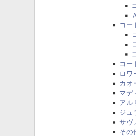
コー
コー
ロワ
カオ
マデ
アル
ジュ
サヴ
その