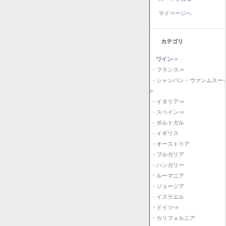
マイページへ
カテゴリ
ワイン
->
- フランス->
- シャンパン・ヴァンムスー-
>
- イタリア->
- スペイン->
- ポルトガル
- イギリス
- オーストリア
- ブルガリア
- ハンガリー
- ルーマニア
- ジョージア
- イスラエル
- ドイツ->
- カリフォルニア