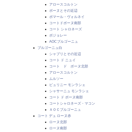
アロースコルトン
ボーヌとその近辺
ポマール・ヴォルネイ
コートドボーヌ南部
コート シャロネーズ
ボジョレー
AOCブルゴーニュ
ブルゴーニュ白
シャブリとその近辺
コート ド ニュイ
コート ド ボーヌ北部
アロースコルトン
ムルソー
ピュリニー モンラシェ
シャサーニュ モンラシェ
コート ド ボーヌ南部
コートシャロネーズ・マコン
ＡＯＣブルゴーニュ
コート デュ ローヌ赤
ローヌ北部
ローヌ南部