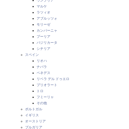
ウンブリア
マルケ
ラツィオ
アブルッツォ
モリーゼ
カンパーニャ
プーリア
バジリカータ
シチリア
スペイン
リオハ
ナバラ
ペネデス
リベラ デル ドゥエロ
プリオラート
トロ
フミーリャ
その他
ポルトガル
イギリス
オーストリア
ブルガリア