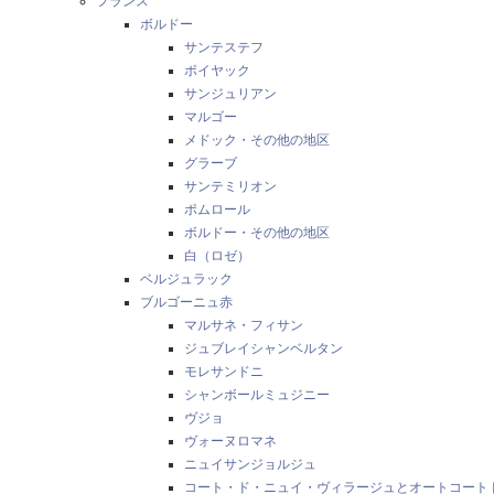
フランス
ボルドー
サンテステフ
ポイヤック
サンジュリアン
マルゴー
メドック・その他の地区
グラーブ
サンテミリオン
ポムロール
ボルドー・その他の地区
白（ロゼ）
ベルジュラック
ブルゴーニュ赤
マルサネ・フィサン
ジュブレイシャンベルタン
モレサンドニ
シャンボールミュジニー
ヴジョ
ヴォーヌロマネ
ニュイサンジョルジュ
コート・ド・ニュイ・ヴィラージュとオートコート