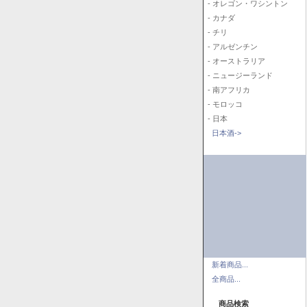
- オレゴン・ワシントン
- カナダ
- チリ
- アルゼンチン
- オーストラリア
- ニュージーランド
- 南アフリカ
- モロッコ
- 日本
日本酒->
新着商品...
全商品...
商品検索