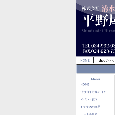
HOME
shopのト
Menu
HOME
清水台平野屋の日々
イベント案内
おすすめの商品
カートを見る