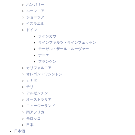
ハンガリー
ルーマニア
ジョージア
イスラエル
ドイツ
ラインガウ
ラインファルツ・ラインフェッセン
モーゼル・ザール・ルーヴァー
ナーエ
フランケン
カリフォルニア
オレゴン・ワシントン
カナダ
チリ
アルゼンチン
オーストラリア
ニュージーランド
南アフリカ
モロッコ
日本
日本酒