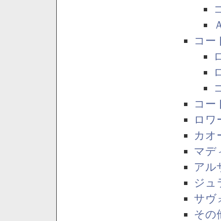
コー
コー
ロワ
カオ
マデ
アル
ジュ
サヴ
その