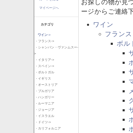
お探しの物が見
マイページへ
ージからご連絡
ワイン
カテゴリ
フランス
ワイン
->
- フランス->
ボル
- シャンパン・ヴァンムスー-
>
- イタリア->
- スペイン->
- ポルトガル
- イギリス
- オーストリア
- ブルガリア
- ハンガリー
- ルーマニア
- ジョージア
- イスラエル
- ドイツ->
- カリフォルニア