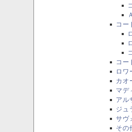
コー
コー
ロワ
カオ
マデ
アル
ジュ
サヴ
その