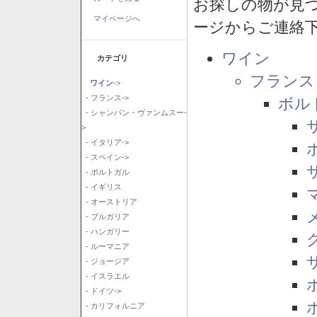
お探しの物が見
マイページへ
ージからご連絡
ワイン
カテゴリ
フランス
ワイン
->
- フランス->
ボル
- シャンパン・ヴァンムスー-
>
- イタリア->
- スペイン->
- ポルトガル
- イギリス
- オーストリア
- ブルガリア
- ハンガリー
- ルーマニア
- ジョージア
- イスラエル
- ドイツ->
- カリフォルニア