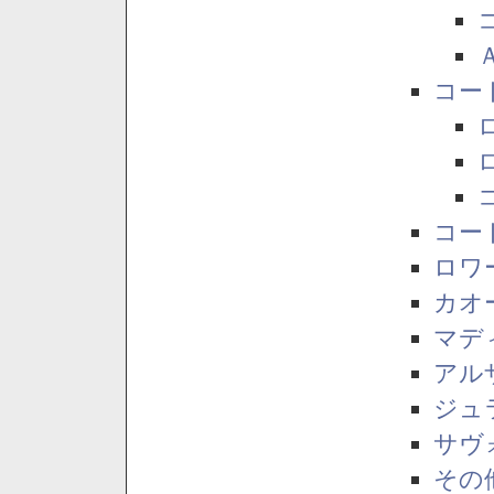
コー
コー
ロワ
カオ
マデ
アル
ジュ
サヴ
その