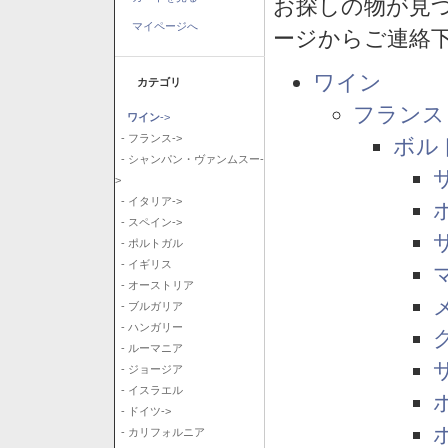
お探しの物が見
マイページへ
ージからご連絡
ワイン
カテゴリ
フランス
ワイン
->
- フランス->
ボル
- シャンパン・ヴァンムスー-
>
- イタリア->
- スペイン->
- ポルトガル
- イギリス
- オーストリア
- ブルガリア
- ハンガリー
- ルーマニア
- ジョージア
- イスラエル
- ドイツ->
- カリフォルニア