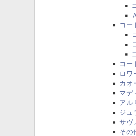
コー
コー
ロワ
カオ
マデ
アル
ジュ
サヴ
その