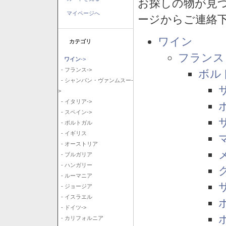
お探しの物が見
マイページへ
ージからご連絡
ワイン
カテゴリ
フランス
ワイン
->
- フランス->
ボル
- シャンパン・ヴァンムスー-
>
- イタリア->
- スペイン->
- ポルトガル
- イギリス
- オーストリア
- ブルガリア
- ハンガリー
- ルーマニア
- ジョージア
- イスラエル
- ドイツ->
- カリフォルニア