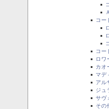
コー
コー
ロワ
カオ
マデ
アル
ジュ
サヴ
その