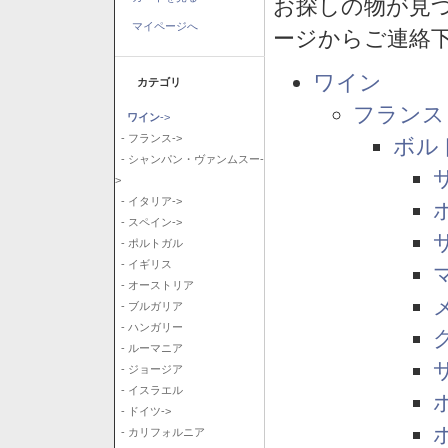
お探しの物が見
マイページへ
ージからご連絡
ワイン
カテゴリ
フランス
ワイン
->
- フランス->
ボル
- シャンパン・ヴァンムスー-
>
- イタリア->
- スペイン->
- ポルトガル
- イギリス
- オーストリア
- ブルガリア
- ハンガリー
- ルーマニア
- ジョージア
- イスラエル
- ドイツ->
- カリフォルニア