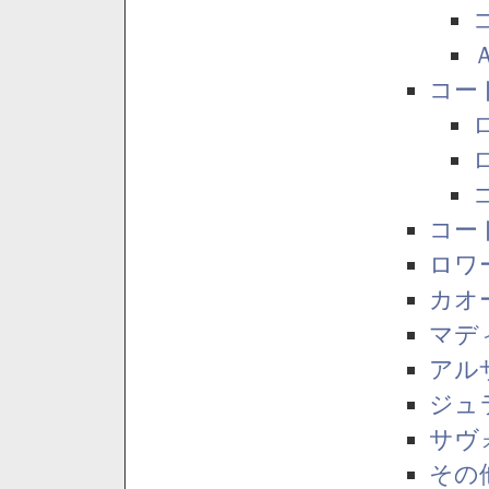
コー
コー
ロワ
カオ
マデ
アル
ジュ
サヴ
その