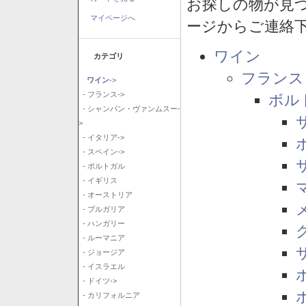
お探しの物が見
マイページへ
ージからご連絡
ワイン
カテゴリ
フランス
ワイン
->
- フランス->
ボル
- シャンパン・ヴァンムスー-
>
- イタリア->
- スペイン->
- ポルトガル
- イギリス
- オーストリア
- ブルガリア
- ハンガリー
- ルーマニア
- ジョージア
- イスラエル
- ドイツ->
- カリフォルニア