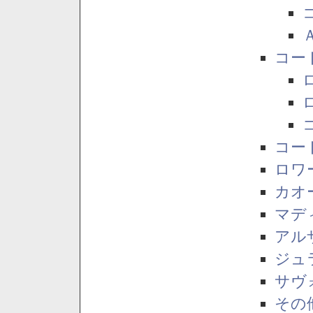
コー
コー
ロワ
カオ
マデ
アル
ジュ
サヴ
その