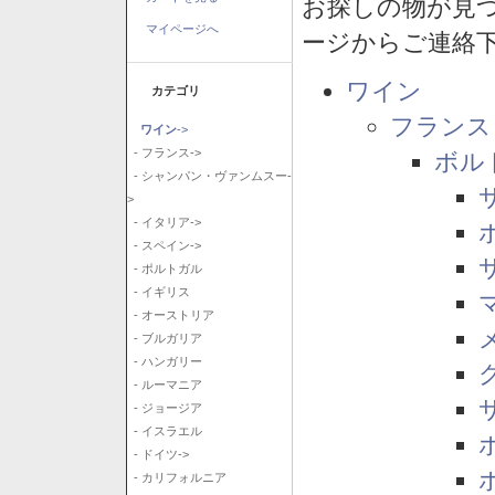
お探しの物が見
マイページへ
ージからご連絡
ワイン
カテゴリ
フランス
ワイン
->
- フランス->
ボル
- シャンパン・ヴァンムスー-
>
- イタリア->
- スペイン->
- ポルトガル
- イギリス
- オーストリア
- ブルガリア
- ハンガリー
- ルーマニア
- ジョージア
- イスラエル
- ドイツ->
- カリフォルニア