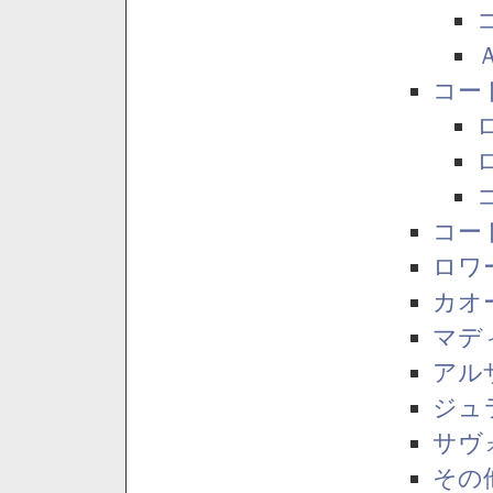
コー
コー
ロワ
カオ
マデ
アル
ジュ
サヴ
その