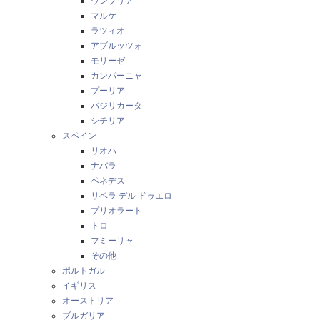
ウンブリア
マルケ
ラツィオ
アブルッツォ
モリーゼ
カンパーニャ
プーリア
バジリカータ
シチリア
スペイン
リオハ
ナバラ
ペネデス
リベラ デル ドゥエロ
プリオラート
トロ
フミーリャ
その他
ポルトガル
イギリス
オーストリア
ブルガリア