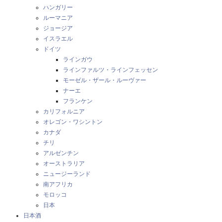
ハンガリー
ルーマニア
ジョージア
イスラエル
ドイツ
ラインガウ
ラインファルツ・ラインフェッセン
モーゼル・ザール・ルーヴァー
ナーエ
フランケン
カリフォルニア
オレゴン・ワシントン
カナダ
チリ
アルゼンチン
オーストラリア
ニュージーランド
南アフリカ
モロッコ
日本
日本酒