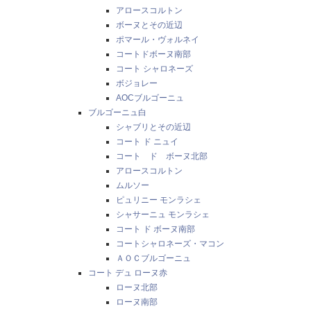
アロースコルトン
ボーヌとその近辺
ポマール・ヴォルネイ
コートドボーヌ南部
コート シャロネーズ
ボジョレー
AOCブルゴーニュ
ブルゴーニュ白
シャブリとその近辺
コート ド ニュイ
コート ド ボーヌ北部
アロースコルトン
ムルソー
ピュリニー モンラシェ
シャサーニュ モンラシェ
コート ド ボーヌ南部
コートシャロネーズ・マコン
ＡＯＣブルゴーニュ
コート デュ ローヌ赤
ローヌ北部
ローヌ南部