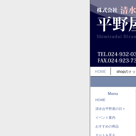
HOME
shopのト
Menu
HOME
清水台平野屋の日々
イベント案内
おすすめの商品
カートを見る