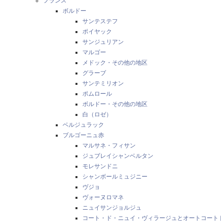
フランス
ボルドー
サンテステフ
ポイヤック
サンジュリアン
マルゴー
メドック・その他の地区
グラーブ
サンテミリオン
ポムロール
ボルドー・その他の地区
白（ロゼ）
ベルジュラック
ブルゴーニュ赤
マルサネ・フィサン
ジュブレイシャンベルタン
モレサンドニ
シャンボールミュジニー
ヴジョ
ヴォーヌロマネ
ニュイサンジョルジュ
コート・ド・ニュイ・ヴィラージュとオートコート