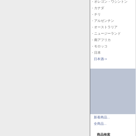
- オレゴン・ワシントン
- カナダ
- チリ
- アルゼンチン
- オーストラリア
- ニュージーランド
- 南アフリカ
- モロッコ
- 日本
日本酒->
新着商品...
全商品...
商品検索