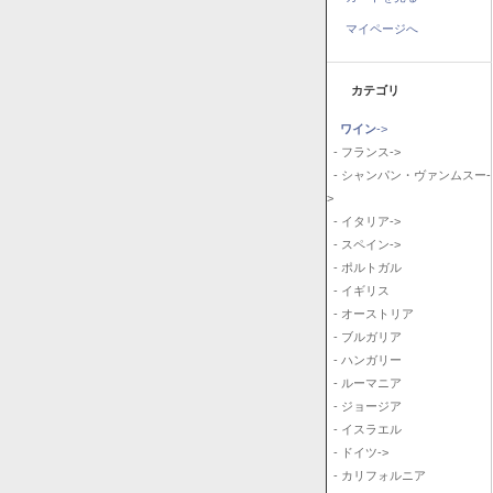
マイページへ
カテゴリ
ワイン
->
- フランス->
- シャンパン・ヴァンムスー-
>
- イタリア->
- スペイン->
- ポルトガル
- イギリス
- オーストリア
- ブルガリア
- ハンガリー
- ルーマニア
- ジョージア
- イスラエル
- ドイツ->
- カリフォルニア