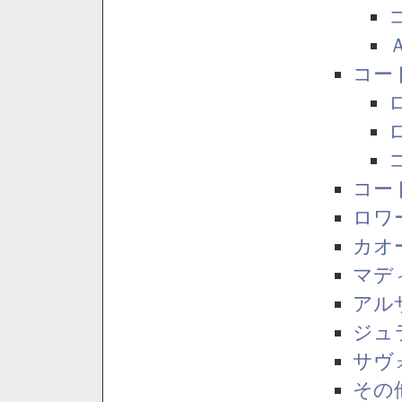
コー
コー
ロワ
カオ
マデ
アル
ジュ
サヴ
その