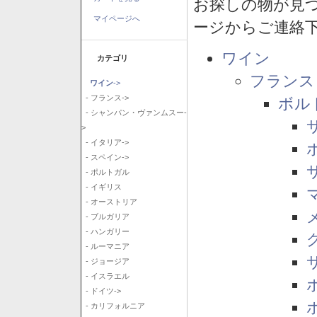
お探しの物が見
マイページへ
ージからご連絡
ワイン
カテゴリ
フランス
ワイン
->
- フランス->
ボル
- シャンパン・ヴァンムスー-
>
- イタリア->
- スペイン->
- ポルトガル
- イギリス
- オーストリア
- ブルガリア
- ハンガリー
- ルーマニア
- ジョージア
- イスラエル
- ドイツ->
- カリフォルニア