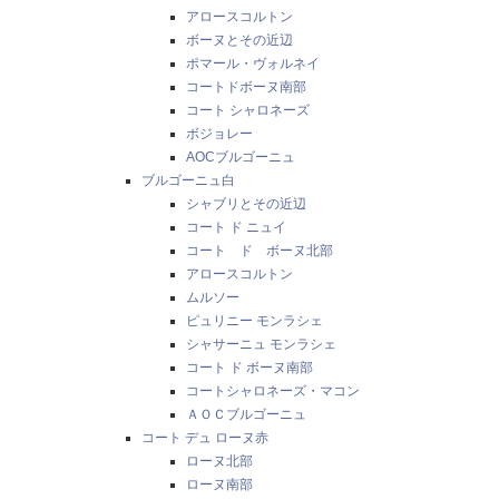
アロースコルトン
ボーヌとその近辺
ポマール・ヴォルネイ
コートドボーヌ南部
コート シャロネーズ
ボジョレー
AOCブルゴーニュ
ブルゴーニュ白
シャブリとその近辺
コート ド ニュイ
コート ド ボーヌ北部
アロースコルトン
ムルソー
ピュリニー モンラシェ
シャサーニュ モンラシェ
コート ド ボーヌ南部
コートシャロネーズ・マコン
ＡＯＣブルゴーニュ
コート デュ ローヌ赤
ローヌ北部
ローヌ南部