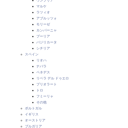
ウンブリア
マルケ
ラツィオ
アブルッツォ
モリーゼ
カンパーニャ
プーリア
バジリカータ
シチリア
スペイン
リオハ
ナバラ
ペネデス
リベラ デル ドゥエロ
プリオラート
トロ
フミーリャ
その他
ポルトガル
イギリス
オーストリア
ブルガリア