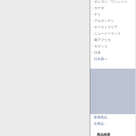
- オレゴン・ワシントン
- カナダ
- チリ
- アルゼンチン
- オーストラリア
- ニュージーランド
- 南アフリカ
- モロッコ
- 日本
日本酒->
新着商品...
全商品...
商品検索