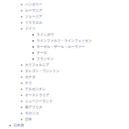
ハンガリー
ルーマニア
ジョージア
イスラエル
ドイツ
ラインガウ
ラインファルツ・ラインフェッセン
モーゼル・ザール・ルーヴァー
ナーエ
フランケン
カリフォルニア
オレゴン・ワシントン
カナダ
チリ
アルゼンチン
オーストラリア
ニュージーランド
南アフリカ
モロッコ
日本
日本酒