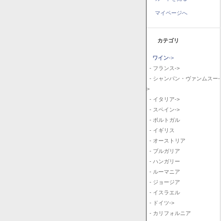
マイページへ
カテゴリ
ワイン
->
- フランス->
- シャンパン・ヴァンムスー-
>
- イタリア->
- スペイン->
- ポルトガル
- イギリス
- オーストリア
- ブルガリア
- ハンガリー
- ルーマニア
- ジョージア
- イスラエル
- ドイツ->
- カリフォルニア