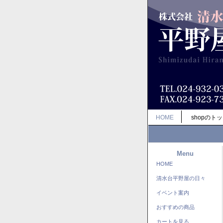
HOME
shopのト
Menu
HOME
清水台平野屋の日々
イベント案内
おすすめの商品
カートを見る