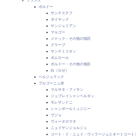
フランス
ボルドー
サンテステフ
ポイヤック
サンジュリアン
マルゴー
メドック・その他の地区
グラーブ
サンテミリオン
ポムロール
ボルドー・その他の地区
白（ロゼ）
ベルジュラック
ブルゴーニュ赤
マルサネ・フィサン
ジュブレイシャンベルタン
モレサンドニ
シャンボールミュジニー
ヴジョ
ヴォーヌロマネ
ニュイサンジョルジュ
コート・ド・ニュイ・ヴィラージュとオートコート