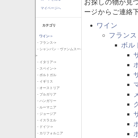
お探しの物が見
マイページへ
ージからご連絡
ワイン
カテゴリ
フランス
ワイン
->
- フランス->
ボル
- シャンパン・ヴァンムスー-
>
- イタリア->
- スペイン->
- ポルトガル
- イギリス
- オーストリア
- ブルガリア
- ハンガリー
- ルーマニア
- ジョージア
- イスラエル
- ドイツ->
- カリフォルニア