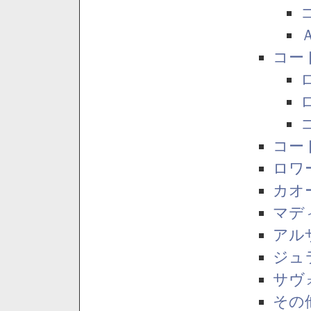
コー
コー
ロワ
カオ
マデ
アル
ジュ
サヴ
その