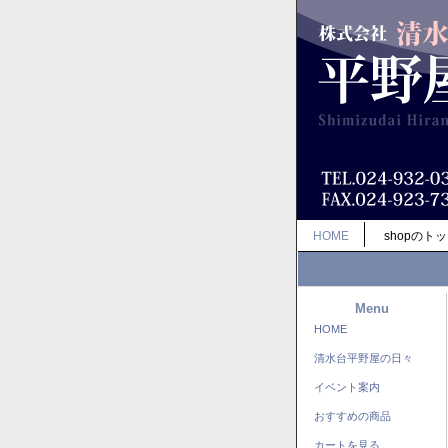
HOME
shopのト
Menu
HOME
清水台平野屋の日々
イベント案内
おすすめの商品
カートを見る