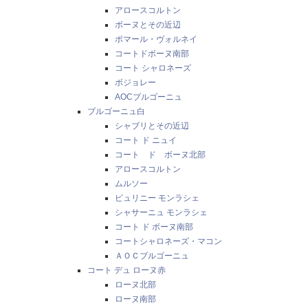
アロースコルトン
ボーヌとその近辺
ポマール・ヴォルネイ
コートドボーヌ南部
コート シャロネーズ
ボジョレー
AOCブルゴーニュ
ブルゴーニュ白
シャブリとその近辺
コート ド ニュイ
コート ド ボーヌ北部
アロースコルトン
ムルソー
ピュリニー モンラシェ
シャサーニュ モンラシェ
コート ド ボーヌ南部
コートシャロネーズ・マコン
ＡＯＣブルゴーニュ
コート デュ ローヌ赤
ローヌ北部
ローヌ南部