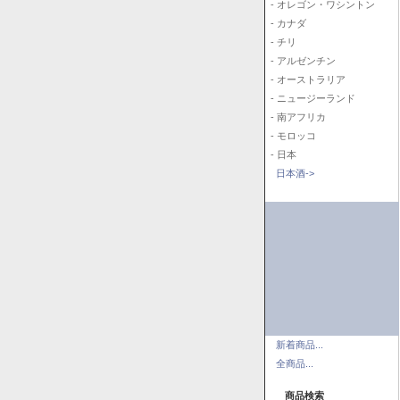
- オレゴン・ワシントン
- カナダ
- チリ
- アルゼンチン
- オーストラリア
- ニュージーランド
- 南アフリカ
- モロッコ
- 日本
日本酒->
新着商品...
全商品...
商品検索