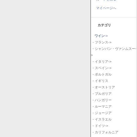
マイページへ
カテゴリ
ワイン
->
- フランス->
- シャンパン・ヴァンムスー-
>
- イタリア->
- スペイン->
- ポルトガル
- イギリス
- オーストリア
- ブルガリア
- ハンガリー
- ルーマニア
- ジョージア
- イスラエル
- ドイツ->
- カリフォルニア