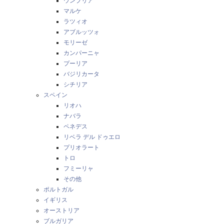
ウンブリア
マルケ
ラツィオ
アブルッツォ
モリーゼ
カンパーニャ
プーリア
バジリカータ
シチリア
スペイン
リオハ
ナバラ
ペネデス
リベラ デル ドゥエロ
プリオラート
トロ
フミーリャ
その他
ポルトガル
イギリス
オーストリア
ブルガリア