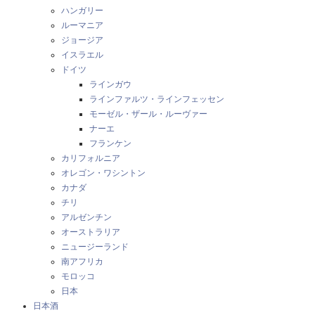
ハンガリー
ルーマニア
ジョージア
イスラエル
ドイツ
ラインガウ
ラインファルツ・ラインフェッセン
モーゼル・ザール・ルーヴァー
ナーエ
フランケン
カリフォルニア
オレゴン・ワシントン
カナダ
チリ
アルゼンチン
オーストラリア
ニュージーランド
南アフリカ
モロッコ
日本
日本酒