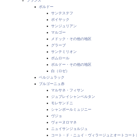
フランス
ボルドー
サンテステフ
ポイヤック
サンジュリアン
マルゴー
メドック・その他の地区
グラーブ
サンテミリオン
ポムロール
ボルドー・その他の地区
白（ロゼ）
ベルジュラック
ブルゴーニュ赤
マルサネ・フィサン
ジュブレイシャンベルタン
モレサンドニ
シャンボールミュジニー
ヴジョ
ヴォーヌロマネ
ニュイサンジョルジュ
コート・ド・ニュイ・ヴィラージュとオートコート