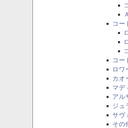
コー
コー
ロワ
カオ
マデ
アル
ジュ
サヴ
その