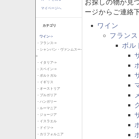
お探しの物が見
マイページへ
ージからご連絡
ワイン
カテゴリ
フランス
ワイン
->
- フランス->
ボル
- シャンパン・ヴァンムスー-
>
- イタリア->
- スペイン->
- ポルトガル
- イギリス
- オーストリア
- ブルガリア
- ハンガリー
- ルーマニア
- ジョージア
- イスラエル
- ドイツ->
- カリフォルニア