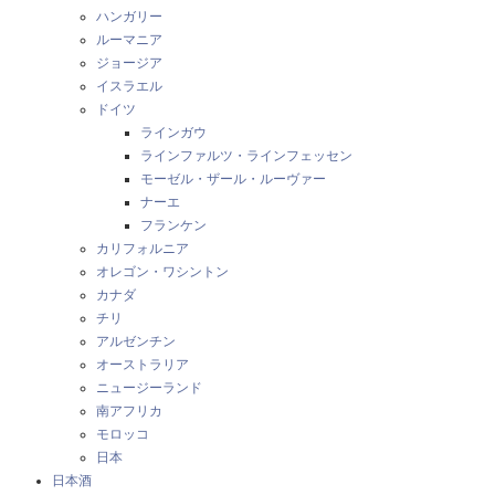
ハンガリー
ルーマニア
ジョージア
イスラエル
ドイツ
ラインガウ
ラインファルツ・ラインフェッセン
モーゼル・ザール・ルーヴァー
ナーエ
フランケン
カリフォルニア
オレゴン・ワシントン
カナダ
チリ
アルゼンチン
オーストラリア
ニュージーランド
南アフリカ
モロッコ
日本
日本酒