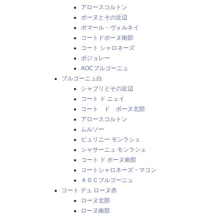
アロースコルトン
ボーヌとその近辺
ポマール・ヴォルネイ
コートドボーヌ南部
コート シャロネーズ
ボジョレー
AOCブルゴーニュ
ブルゴーニュ白
シャブリとその近辺
コート ド ニュイ
コート ド ボーヌ北部
アロースコルトン
ムルソー
ピュリニー モンラシェ
シャサーニュ モンラシェ
コート ド ボーヌ南部
コートシャロネーズ・マコン
ＡＯＣブルゴーニュ
コート デュ ローヌ赤
ローヌ北部
ローヌ南部