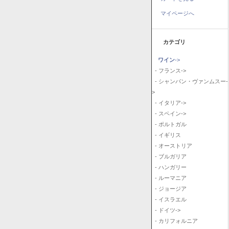
マイページへ
カテゴリ
ワイン
->
- フランス->
- シャンパン・ヴァンムスー-
>
- イタリア->
- スペイン->
- ポルトガル
- イギリス
- オーストリア
- ブルガリア
- ハンガリー
- ルーマニア
- ジョージア
- イスラエル
- ドイツ->
- カリフォルニア