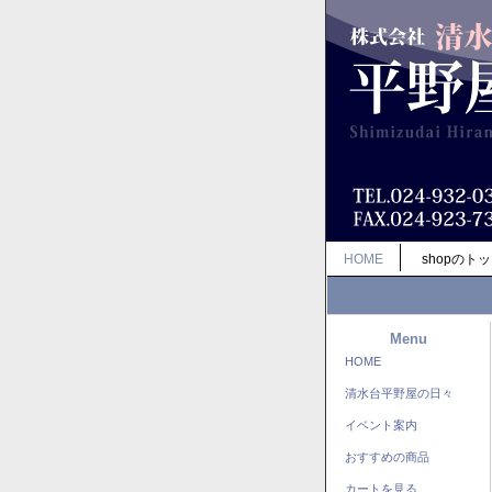
HOME
shopのト
Menu
HOME
清水台平野屋の日々
イベント案内
おすすめの商品
カートを見る