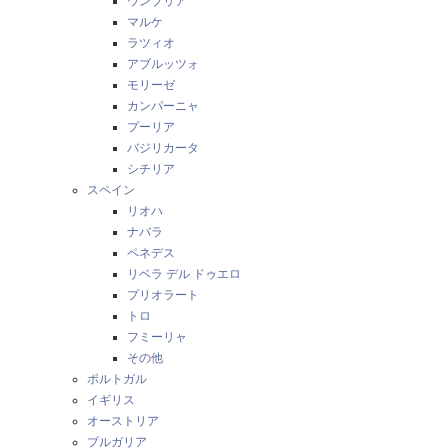
ウンブリア
マルケ
ラツィオ
アブルッツォ
モリーゼ
カンパーニャ
プーリア
バジリカータ
シチリア
スペイン
リオハ
ナバラ
ペネデス
リベラ デル ドゥエロ
プリオラート
トロ
フミーリャ
その他
ポルトガル
イギリス
オーストリア
ブルガリア