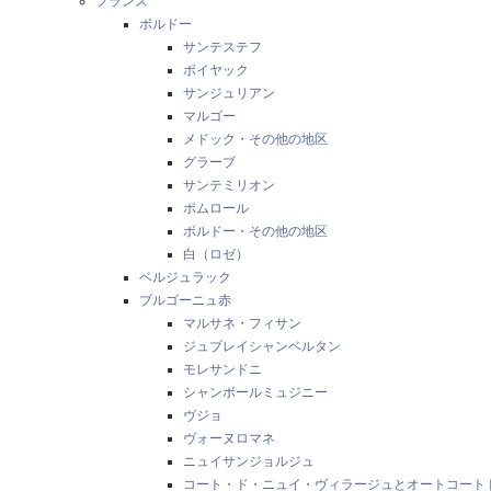
フランス
ボルドー
サンテステフ
ポイヤック
サンジュリアン
マルゴー
メドック・その他の地区
グラーブ
サンテミリオン
ポムロール
ボルドー・その他の地区
白（ロゼ）
ベルジュラック
ブルゴーニュ赤
マルサネ・フィサン
ジュブレイシャンベルタン
モレサンドニ
シャンボールミュジニー
ヴジョ
ヴォーヌロマネ
ニュイサンジョルジュ
コート・ド・ニュイ・ヴィラージュとオートコート