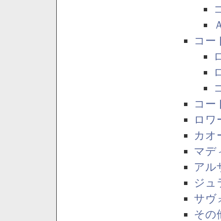
コー
コー
ロワ
カオ
マデ
アル
ジュ
サヴ
その