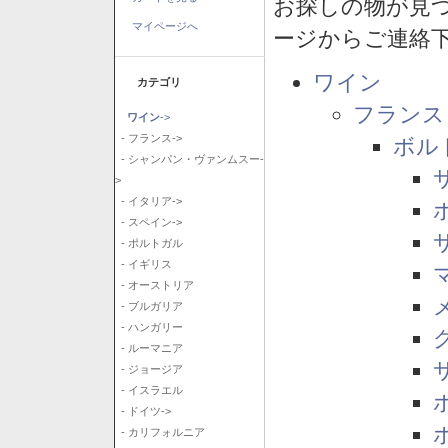
お探しの物が見
マイページへ
ージからご連絡
ワイン
カテゴリ
フランス
ワイン
->
- フランス->
ボル
- シャンパン・ヴァンムスー-
>
- イタリア->
- スペイン->
- ポルトガル
- イギリス
- オーストリア
- ブルガリア
- ハンガリー
- ルーマニア
- ジョージア
- イスラエル
- ドイツ->
- カリフォルニア