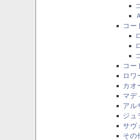
コー
コー
ロワ
カオ
マデ
アル
ジュ
サヴ
その