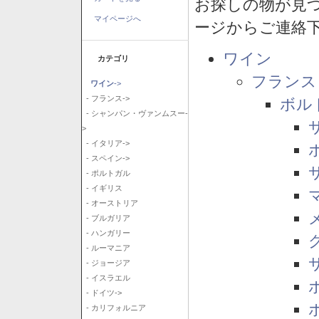
お探しの物が見
マイページへ
ージからご連絡
ワイン
カテゴリ
フランス
ワイン
->
- フランス->
ボル
- シャンパン・ヴァンムスー-
>
- イタリア->
- スペイン->
- ポルトガル
- イギリス
- オーストリア
- ブルガリア
- ハンガリー
- ルーマニア
- ジョージア
- イスラエル
- ドイツ->
- カリフォルニア