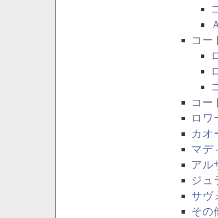
コー
コー
ロワ
カオ
マデ
アル
ジュ
サヴ
その