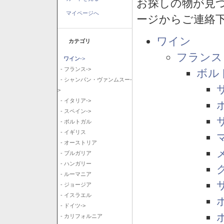
お探しの物が見
マイページへ
ージからご連絡
ワイン
カテゴリ
フランス
ワイン
->
- フランス->
ボル
- シャンパン・ヴァンムスー-
>
- イタリア->
- スペイン->
- ポルトガル
- イギリス
- オーストリア
- ブルガリア
- ハンガリー
- ルーマニア
- ジョージア
- イスラエル
- ドイツ->
- カリフォルニア