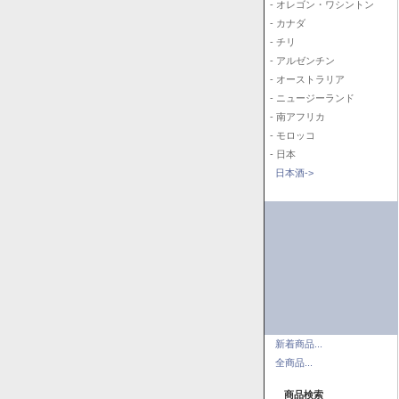
- オレゴン・ワシントン
- カナダ
- チリ
- アルゼンチン
- オーストラリア
- ニュージーランド
- 南アフリカ
- モロッコ
- 日本
日本酒->
新着商品...
全商品...
商品検索