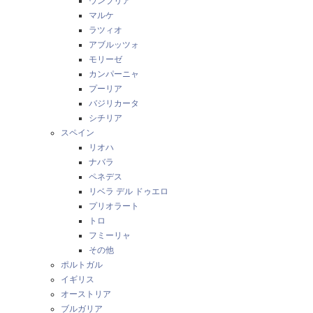
ウンブリア
マルケ
ラツィオ
アブルッツォ
モリーゼ
カンパーニャ
プーリア
バジリカータ
シチリア
スペイン
リオハ
ナバラ
ペネデス
リベラ デル ドゥエロ
プリオラート
トロ
フミーリャ
その他
ポルトガル
イギリス
オーストリア
ブルガリア