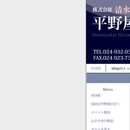
HOME
shopのト
Menu
HOME
清水台平野屋の日々
イベント案内
おすすめの商品
カートを見る