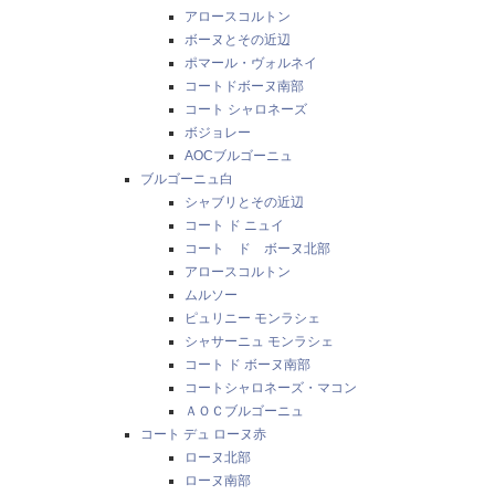
アロースコルトン
ボーヌとその近辺
ポマール・ヴォルネイ
コートドボーヌ南部
コート シャロネーズ
ボジョレー
AOCブルゴーニュ
ブルゴーニュ白
シャブリとその近辺
コート ド ニュイ
コート ド ボーヌ北部
アロースコルトン
ムルソー
ピュリニー モンラシェ
シャサーニュ モンラシェ
コート ド ボーヌ南部
コートシャロネーズ・マコン
ＡＯＣブルゴーニュ
コート デュ ローヌ赤
ローヌ北部
ローヌ南部