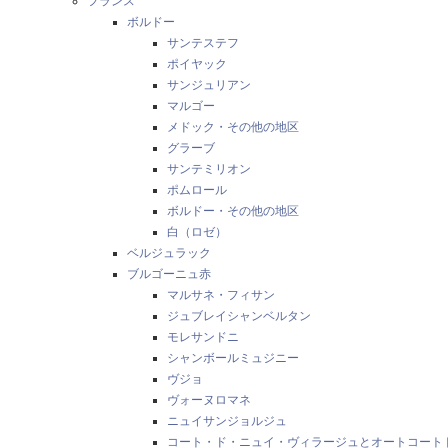
フランス
ボルドー
サンテステフ
ポイヤック
サンジュリアン
マルゴー
メドック・その他の地区
グラーブ
サンテミリオン
ポムロール
ボルドー・その他の地区
白（ロゼ）
ベルジュラック
ブルゴーニュ赤
マルサネ・フィサン
ジュブレイシャンベルタン
モレサンドニ
シャンボールミュジニー
ヴジョ
ヴォーヌロマネ
ニュイサンジョルジュ
コート・ド・ニュイ・ヴィラージュとオートコート