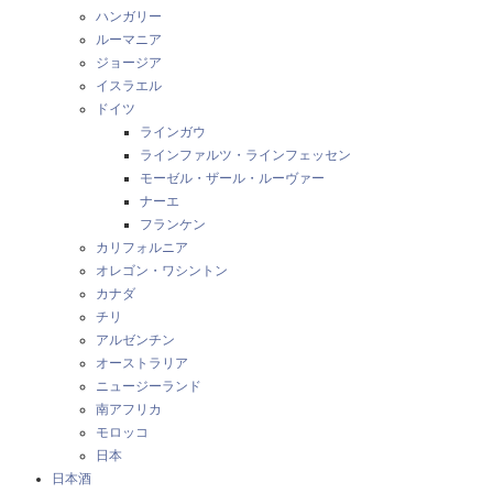
ハンガリー
ルーマニア
ジョージア
イスラエル
ドイツ
ラインガウ
ラインファルツ・ラインフェッセン
モーゼル・ザール・ルーヴァー
ナーエ
フランケン
カリフォルニア
オレゴン・ワシントン
カナダ
チリ
アルゼンチン
オーストラリア
ニュージーランド
南アフリカ
モロッコ
日本
日本酒