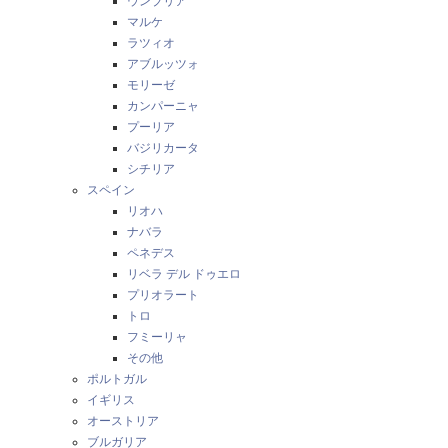
ウンブリア
マルケ
ラツィオ
アブルッツォ
モリーゼ
カンパーニャ
プーリア
バジリカータ
シチリア
スペイン
リオハ
ナバラ
ペネデス
リベラ デル ドゥエロ
プリオラート
トロ
フミーリャ
その他
ポルトガル
イギリス
オーストリア
ブルガリア