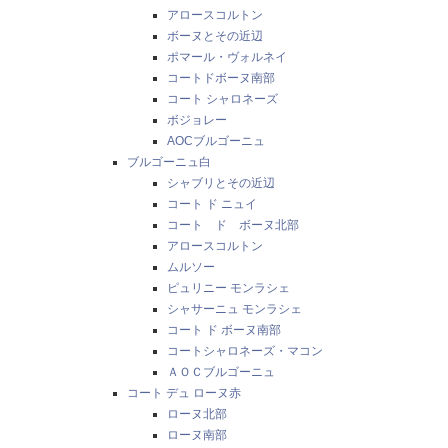
アロースコルトン
ボーヌとその近辺
ポマール・ヴォルネイ
コートドボーヌ南部
コート シャロネーズ
ボジョレー
AOCブルゴーニュ
ブルゴーニュ白
シャブリとその近辺
コート ド ニュイ
コート ド ボーヌ北部
アロースコルトン
ムルソー
ピュリニー モンラシェ
シャサーニュ モンラシェ
コート ド ボーヌ南部
コートシャロネーズ・マコン
ＡＯＣブルゴーニュ
コート デュ ローヌ赤
ローヌ北部
ローヌ南部