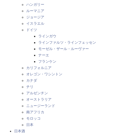
ハンガリー
ルーマニア
ジョージア
イスラエル
ドイツ
ラインガウ
ラインファルツ・ラインフェッセン
モーゼル・ザール・ルーヴァー
ナーエ
フランケン
カリフォルニア
オレゴン・ワシントン
カナダ
チリ
アルゼンチン
オーストラリア
ニュージーランド
南アフリカ
モロッコ
日本
日本酒