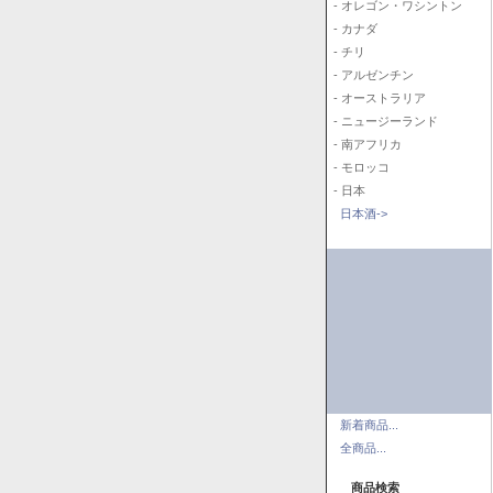
- オレゴン・ワシントン
- カナダ
- チリ
- アルゼンチン
- オーストラリア
- ニュージーランド
- 南アフリカ
- モロッコ
- 日本
日本酒->
新着商品...
全商品...
商品検索