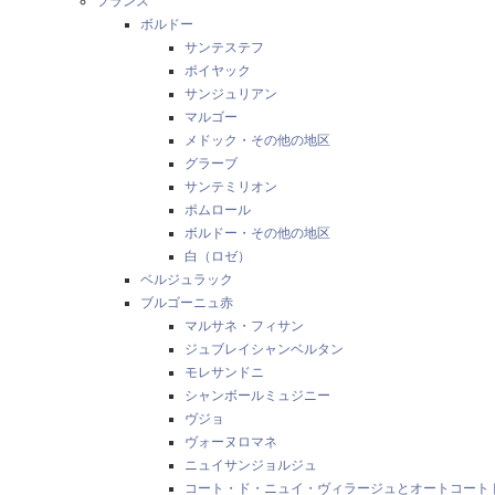
フランス
ボルドー
サンテステフ
ポイヤック
サンジュリアン
マルゴー
メドック・その他の地区
グラーブ
サンテミリオン
ポムロール
ボルドー・その他の地区
白（ロゼ）
ベルジュラック
ブルゴーニュ赤
マルサネ・フィサン
ジュブレイシャンベルタン
モレサンドニ
シャンボールミュジニー
ヴジョ
ヴォーヌロマネ
ニュイサンジョルジュ
コート・ド・ニュイ・ヴィラージュとオートコート