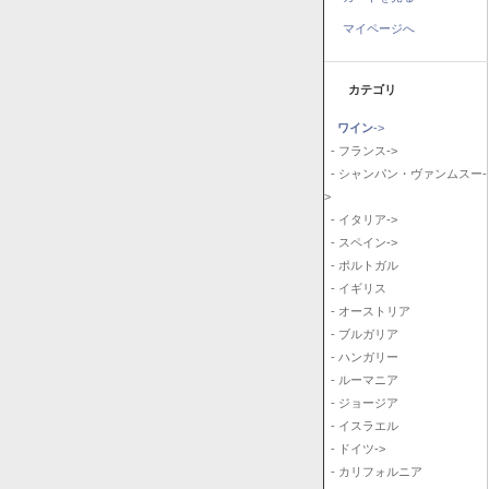
マイページへ
カテゴリ
ワイン
->
- フランス->
- シャンパン・ヴァンムスー-
>
- イタリア->
- スペイン->
- ポルトガル
- イギリス
- オーストリア
- ブルガリア
- ハンガリー
- ルーマニア
- ジョージア
- イスラエル
- ドイツ->
- カリフォルニア