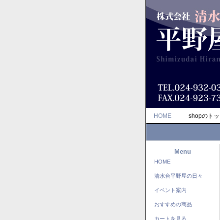
HOME
shopのト
Menu
HOME
清水台平野屋の日々
イベント案内
おすすめの商品
カートを見る