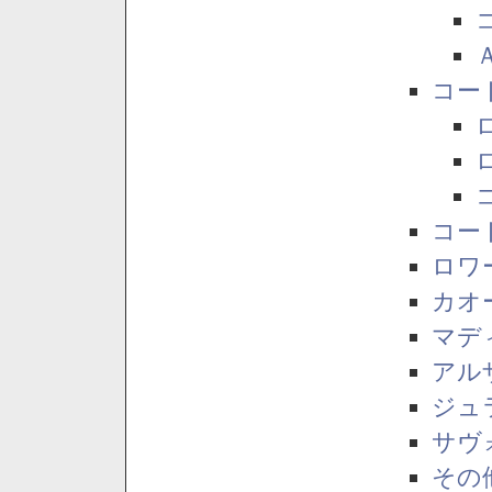
コー
コー
ロワ
カオ
マデ
アル
ジュ
サヴ
その