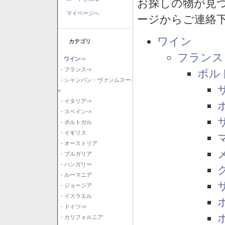
お探しの物が見
マイページへ
ージからご連絡
ワイン
カテゴリ
フランス
ワイン
->
- フランス->
ボル
- シャンパン・ヴァンムスー-
>
- イタリア->
- スペイン->
- ポルトガル
- イギリス
- オーストリア
- ブルガリア
- ハンガリー
- ルーマニア
- ジョージア
- イスラエル
- ドイツ->
- カリフォルニア