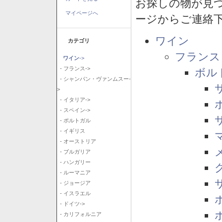
お探しの物が見
マイページへ
ージからご連絡
ワイン
カテゴリ
フランス
ワイン
->
- フランス->
ボル
- シャンパン・ヴァンムスー-
>
- イタリア->
- スペイン->
- ポルトガル
- イギリス
- オーストリア
- ブルガリア
- ハンガリー
- ルーマニア
- ジョージア
- イスラエル
- ドイツ->
- カリフォルニア