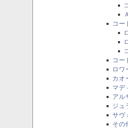
コー
コー
ロワ
カオ
マデ
アル
ジュ
サヴ
その