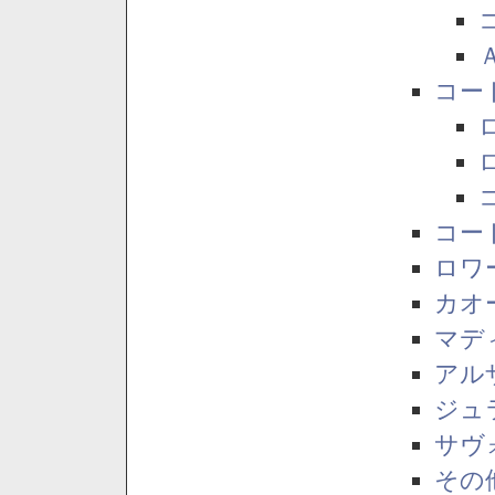
コー
コー
ロワ
カオ
マデ
アル
ジュ
サヴ
その