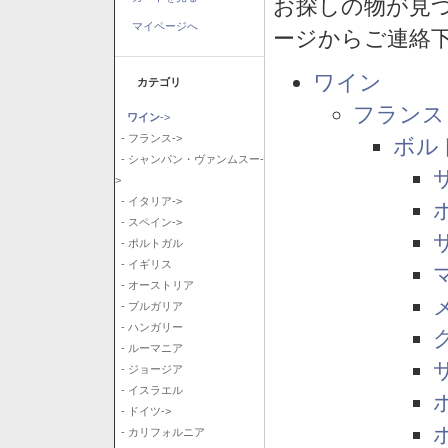
お探しの物が見
マイページへ
ージからご連絡
ワイン
カテゴリ
フランス
ワイン
->
- フランス->
ボル
- シャンパン・ヴァンムスー-
>
- イタリア->
- スペイン->
- ポルトガル
- イギリス
- オーストリア
- ブルガリア
- ハンガリー
- ルーマニア
- ジョージア
- イスラエル
- ドイツ->
- カリフォルニア