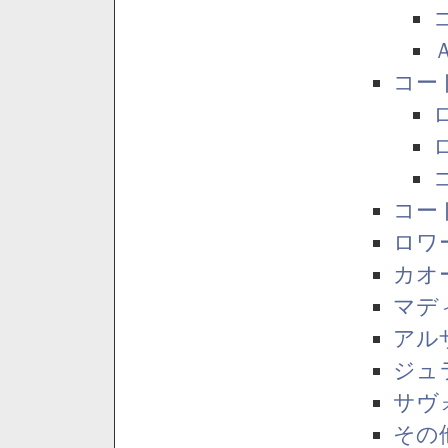
コー
コー
ロワ
カオ
マデ
アル
ジュ
サヴ
その