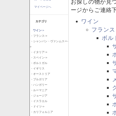
お探しの物が見
マイページへ
ージからご連絡
ワイン
カテゴリ
フランス
ワイン
->
- フランス->
ボル
- シャンパン・ヴァンムスー-
>
- イタリア->
- スペイン->
- ポルトガル
- イギリス
- オーストリア
- ブルガリア
- ハンガリー
- ルーマニア
- ジョージア
- イスラエル
- ドイツ->
- カリフォルニア