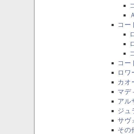
コー
コー
ロワ
カオ
マデ
アル
ジュ
サヴ
その