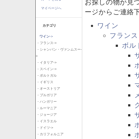
お探しの物が見
マイページへ
ージからご連絡
ワイン
カテゴリ
フランス
ワイン
->
- フランス->
ボル
- シャンパン・ヴァンムスー-
>
- イタリア->
- スペイン->
- ポルトガル
- イギリス
- オーストリア
- ブルガリア
- ハンガリー
- ルーマニア
- ジョージア
- イスラエル
- ドイツ->
- カリフォルニア