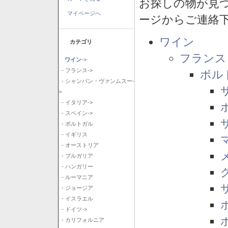
お探しの物が見
マイページへ
ージからご連絡
ワイン
カテゴリ
フランス
ワイン
->
- フランス->
ボル
- シャンパン・ヴァンムスー-
>
- イタリア->
- スペイン->
- ポルトガル
- イギリス
- オーストリア
- ブルガリア
- ハンガリー
- ルーマニア
- ジョージア
- イスラエル
- ドイツ->
- カリフォルニア