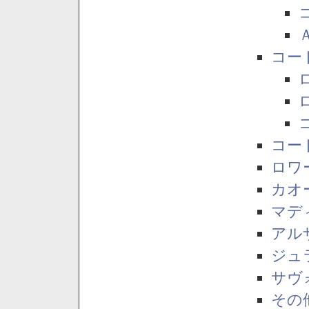
コー
コー
ロワ
カオ
マデ
アル
ジュ
サヴ
その