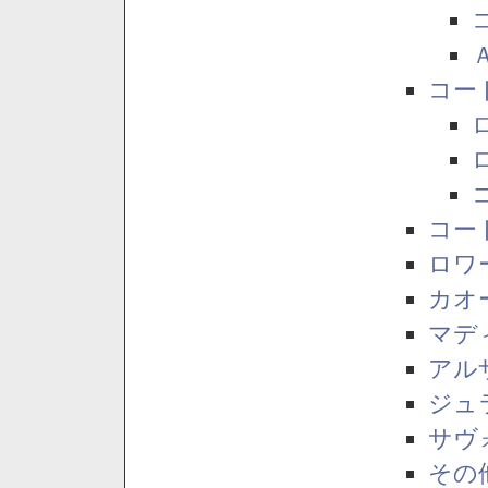
コー
コー
ロワ
カオ
マデ
アル
ジュ
サヴ
その