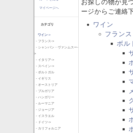
お探しの物が見
マイページへ
ージからご連絡
ワイン
カテゴリ
フランス
ワイン
->
- フランス->
ボル
- シャンパン・ヴァンムスー-
>
- イタリア->
- スペイン->
- ポルトガル
- イギリス
- オーストリア
- ブルガリア
- ハンガリー
- ルーマニア
- ジョージア
- イスラエル
- ドイツ->
- カリフォルニア