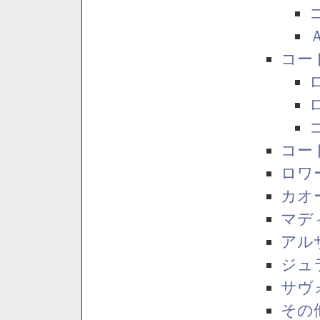
コー
コー
ロワ
カオ
マデ
アル
ジュ
サヴ
その