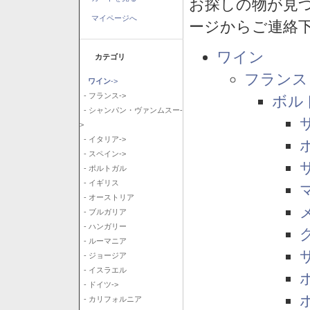
お探しの物が見
マイページへ
ージからご連絡
ワイン
カテゴリ
フランス
ワイン
->
- フランス->
ボル
- シャンパン・ヴァンムスー-
>
- イタリア->
- スペイン->
- ポルトガル
- イギリス
- オーストリア
- ブルガリア
- ハンガリー
- ルーマニア
- ジョージア
- イスラエル
- ドイツ->
- カリフォルニア