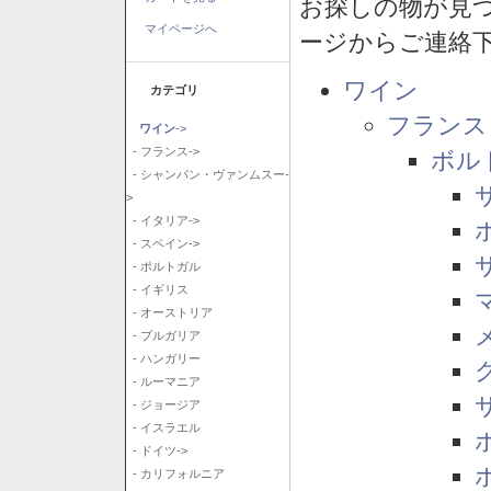
お探しの物が見
マイページへ
ージからご連絡
ワイン
カテゴリ
フランス
ワイン
->
- フランス->
ボル
- シャンパン・ヴァンムスー-
>
- イタリア->
- スペイン->
- ポルトガル
- イギリス
- オーストリア
- ブルガリア
- ハンガリー
- ルーマニア
- ジョージア
- イスラエル
- ドイツ->
- カリフォルニア