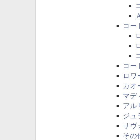
コー
コー
ロワ
カオ
マデ
アル
ジュ
サヴ
その