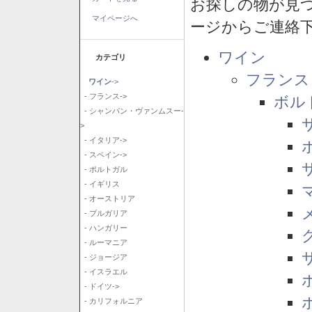
お探しの物が見
マイページへ
ージからご連絡
ワイン
カテゴリ
フランス
ワイン
->
- フランス->
ボル
- シャンパン・ヴァンムスー-
>
- イタリア->
- スペイン->
- ポルトガル
- イギリス
- オーストリア
- ブルガリア
- ハンガリー
- ルーマニア
- ジョージア
- イスラエル
- ドイツ->
- カリフォルニア