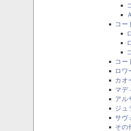
コー
コー
ロワ
カオ
マデ
アル
ジュ
サヴ
その