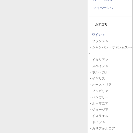
マイページへ
カテゴリ
ワイン
->
- フランス->
- シャンパン・ヴァンムスー-
>
- イタリア->
- スペイン->
- ポルトガル
- イギリス
- オーストリア
- ブルガリア
- ハンガリー
- ルーマニア
- ジョージア
- イスラエル
- ドイツ->
- カリフォルニア