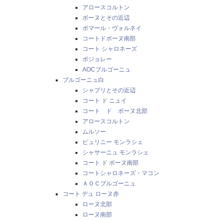
アロースコルトン
ボーヌとその近辺
ポマール・ヴォルネイ
コートドボーヌ南部
コート シャロネーズ
ボジョレー
AOCブルゴーニュ
ブルゴーニュ白
シャブリとその近辺
コート ド ニュイ
コート ド ボーヌ北部
アロースコルトン
ムルソー
ピュリニー モンラシェ
シャサーニュ モンラシェ
コート ド ボーヌ南部
コートシャロネーズ・マコン
ＡＯＣブルゴーニュ
コート デュ ローヌ赤
ローヌ北部
ローヌ南部