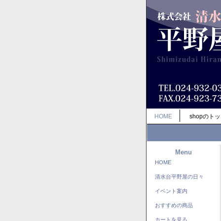
HOME
shopのト
Menu
HOME
清水台平野屋の日々
イベント案内
おすすめの商品
カートを見る