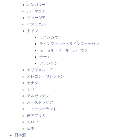
ハンガリー
ルーマニア
ジョージア
イスラエル
ドイツ
ラインガウ
ラインファルツ・ラインフェッセン
モーゼル・ザール・ルーヴァー
ナーエ
フランケン
カリフォルニア
オレゴン・ワシントン
カナダ
チリ
アルゼンチン
オーストラリア
ニュージーランド
南アフリカ
モロッコ
日本
日本酒