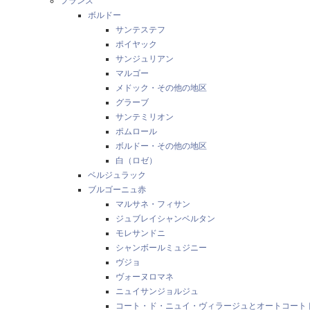
フランス
ボルドー
サンテステフ
ポイヤック
サンジュリアン
マルゴー
メドック・その他の地区
グラーブ
サンテミリオン
ポムロール
ボルドー・その他の地区
白（ロゼ）
ベルジュラック
ブルゴーニュ赤
マルサネ・フィサン
ジュブレイシャンベルタン
モレサンドニ
シャンボールミュジニー
ヴジョ
ヴォーヌロマネ
ニュイサンジョルジュ
コート・ド・ニュイ・ヴィラージュとオートコート