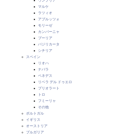
ウンブリア
マルケ
ラツィオ
アブルッツォ
モリーゼ
カンパーニャ
プーリア
バジリカータ
シチリア
スペイン
リオハ
ナバラ
ペネデス
リベラ デル ドゥエロ
プリオラート
トロ
フミーリャ
その他
ポルトガル
イギリス
オーストリア
ブルガリア