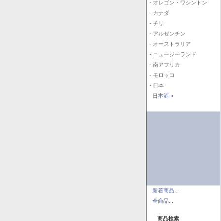
- オレゴン・ワシントン
- カナダ
- チリ
- アルゼンチン
- オーストラリア
- ニュージーランド
- 南アフリカ
- モロッコ
- 日本
日本酒->
新着商品...
全商品...
商品検索