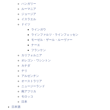
ハンガリー
ルーマニア
ジョージア
イスラエル
ドイツ
ラインガウ
ラインファルツ・ラインフェッセン
モーゼル・ザール・ルーヴァー
ナーエ
フランケン
カリフォルニア
オレゴン・ワシントン
カナダ
チリ
アルゼンチン
オーストラリア
ニュージーランド
南アフリカ
モロッコ
日本
日本酒