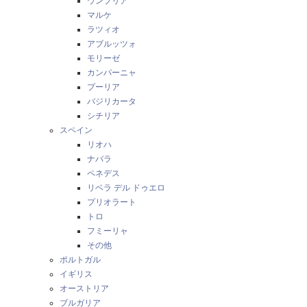
ウンブリア
マルケ
ラツィオ
アブルッツォ
モリーゼ
カンパーニャ
プーリア
バジリカータ
シチリア
スペイン
リオハ
ナバラ
ペネデス
リベラ デル ドゥエロ
プリオラート
トロ
フミーリャ
その他
ポルトガル
イギリス
オーストリア
ブルガリア