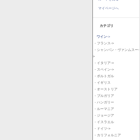
マイページへ
カテゴリ
ワイン
->
- フランス->
- シャンパン・ヴァンムスー-
>
- イタリア->
- スペイン->
- ポルトガル
- イギリス
- オーストリア
- ブルガリア
- ハンガリー
- ルーマニア
- ジョージア
- イスラエル
- ドイツ->
- カリフォルニア