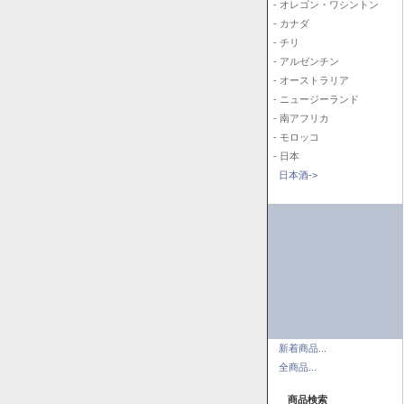
- オレゴン・ワシントン
- カナダ
- チリ
- アルゼンチン
- オーストラリア
- ニュージーランド
- 南アフリカ
- モロッコ
- 日本
日本酒->
新着商品...
全商品...
商品検索