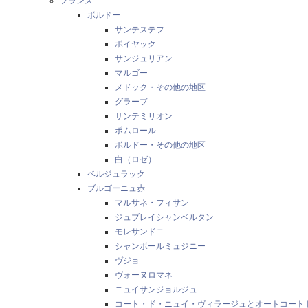
フランス
ボルドー
サンテステフ
ポイヤック
サンジュリアン
マルゴー
メドック・その他の地区
グラーブ
サンテミリオン
ポムロール
ボルドー・その他の地区
白（ロゼ）
ベルジュラック
ブルゴーニュ赤
マルサネ・フィサン
ジュブレイシャンベルタン
モレサンドニ
シャンボールミュジニー
ヴジョ
ヴォーヌロマネ
ニュイサンジョルジュ
コート・ド・ニュイ・ヴィラージュとオートコート