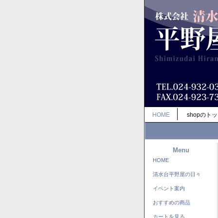
HOME
shopのト
Menu
HOME
清水台平野屋の日々
イベント案内
おすすめの商品
カートを見る