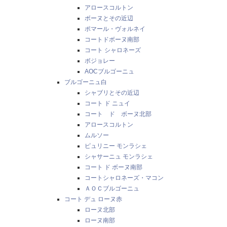
アロースコルトン
ボーヌとその近辺
ポマール・ヴォルネイ
コートドボーヌ南部
コート シャロネーズ
ボジョレー
AOCブルゴーニュ
ブルゴーニュ白
シャブリとその近辺
コート ド ニュイ
コート ド ボーヌ北部
アロースコルトン
ムルソー
ピュリニー モンラシェ
シャサーニュ モンラシェ
コート ド ボーヌ南部
コートシャロネーズ・マコン
ＡＯＣブルゴーニュ
コート デュ ローヌ赤
ローヌ北部
ローヌ南部