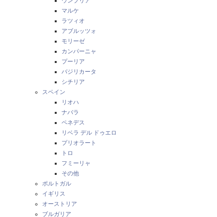
ウンブリア
マルケ
ラツィオ
アブルッツォ
モリーゼ
カンパーニャ
プーリア
バジリカータ
シチリア
スペイン
リオハ
ナバラ
ペネデス
リベラ デル ドゥエロ
プリオラート
トロ
フミーリャ
その他
ポルトガル
イギリス
オーストリア
ブルガリア