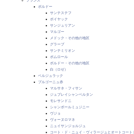
フランス
ボルドー
サンテステフ
ポイヤック
サンジュリアン
マルゴー
メドック・その他の地区
グラーブ
サンテミリオン
ポムロール
ボルドー・その他の地区
白（ロゼ）
ベルジュラック
ブルゴーニュ赤
マルサネ・フィサン
ジュブレイシャンベルタン
モレサンドニ
シャンボールミュジニー
ヴジョ
ヴォーヌロマネ
ニュイサンジョルジュ
コート・ド・ニュイ・ヴィラージュとオートコート