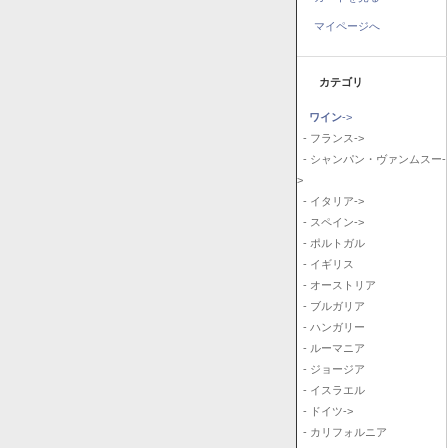
マイページへ
カテゴリ
ワイン
->
- フランス->
- シャンパン・ヴァンムスー-
>
- イタリア->
- スペイン->
- ポルトガル
- イギリス
- オーストリア
- ブルガリア
- ハンガリー
- ルーマニア
- ジョージア
- イスラエル
- ドイツ->
- カリフォルニア