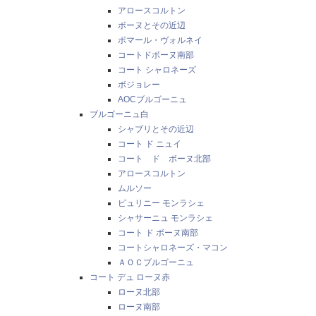
アロースコルトン
ボーヌとその近辺
ポマール・ヴォルネイ
コートドボーヌ南部
コート シャロネーズ
ボジョレー
AOCブルゴーニュ
ブルゴーニュ白
シャブリとその近辺
コート ド ニュイ
コート ド ボーヌ北部
アロースコルトン
ムルソー
ピュリニー モンラシェ
シャサーニュ モンラシェ
コート ド ボーヌ南部
コートシャロネーズ・マコン
ＡＯＣブルゴーニュ
コート デュ ローヌ赤
ローヌ北部
ローヌ南部