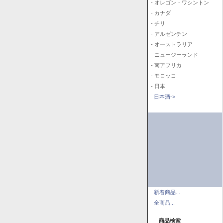
- オレゴン・ワシントン
- カナダ
- チリ
- アルゼンチン
- オーストラリア
- ニュージーランド
- 南アフリカ
- モロッコ
- 日本
日本酒->
新着商品...
全商品...
商品検索