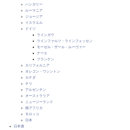
ハンガリー
ルーマニア
ジョージア
イスラエル
ドイツ
ラインガウ
ラインファルツ・ラインフェッセン
モーゼル・ザール・ルーヴァー
ナーエ
フランケン
カリフォルニア
オレゴン・ワシントン
カナダ
チリ
アルゼンチン
オーストラリア
ニュージーランド
南アフリカ
モロッコ
日本
日本酒