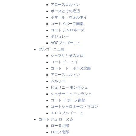
アロースコルトン
ボーヌとその近辺
ポマール・ヴォルネイ
コートドボーヌ南部
コート シャロネーズ
ボジョレー
AOCブルゴーニュ
ブルゴーニュ白
シャブリとその近辺
コート ド ニュイ
コート ド ボーヌ北部
アロースコルトン
ムルソー
ピュリニー モンラシェ
シャサーニュ モンラシェ
コート ド ボーヌ南部
コートシャロネーズ・マコン
ＡＯＣブルゴーニュ
コート デュ ローヌ赤
ローヌ北部
ローヌ南部