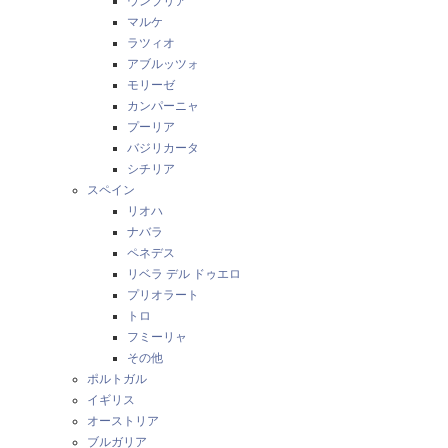
ウンブリア
マルケ
ラツィオ
アブルッツォ
モリーゼ
カンパーニャ
プーリア
バジリカータ
シチリア
スペイン
リオハ
ナバラ
ペネデス
リベラ デル ドゥエロ
プリオラート
トロ
フミーリャ
その他
ポルトガル
イギリス
オーストリア
ブルガリア