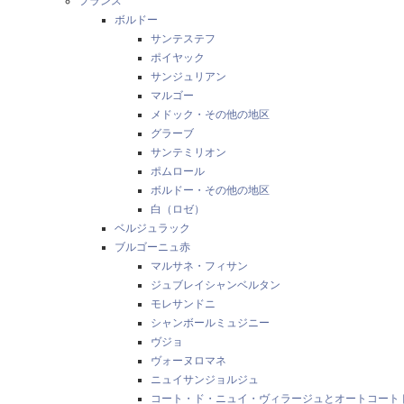
フランス
ボルドー
サンテステフ
ポイヤック
サンジュリアン
マルゴー
メドック・その他の地区
グラーブ
サンテミリオン
ポムロール
ボルドー・その他の地区
白（ロゼ）
ベルジュラック
ブルゴーニュ赤
マルサネ・フィサン
ジュブレイシャンベルタン
モレサンドニ
シャンボールミュジニー
ヴジョ
ヴォーヌロマネ
ニュイサンジョルジュ
コート・ド・ニュイ・ヴィラージュとオートコート