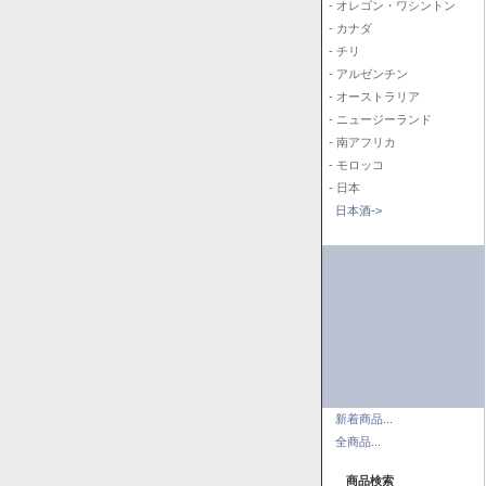
- オレゴン・ワシントン
- カナダ
- チリ
- アルゼンチン
- オーストラリア
- ニュージーランド
- 南アフリカ
- モロッコ
- 日本
日本酒->
新着商品...
全商品...
商品検索