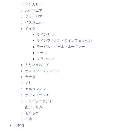
ハンガリー
ルーマニア
ジョージア
イスラエル
ドイツ
ラインガウ
ラインファルツ・ラインフェッセン
モーゼル・ザール・ルーヴァー
ナーエ
フランケン
カリフォルニア
オレゴン・ワシントン
カナダ
チリ
アルゼンチン
オーストラリア
ニュージーランド
南アフリカ
モロッコ
日本
日本酒