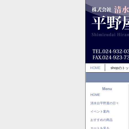
HOME
shopのト
Menu
HOME
清水台平野屋の日々
イベント案内
おすすめの商品
カートを見る