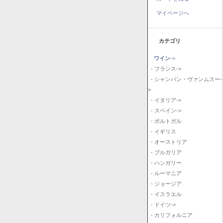
マイページへ
カテゴリ
ワイン
->
- フランス->
- シャンパン・ヴァンムスー-
>
- イタリア->
- スペイン->
- ポルトガル
- イギリス
- オーストリア
- ブルガリア
- ハンガリー
- ルーマニア
- ジョージア
- イスラエル
- ドイツ->
- カリフォルニア