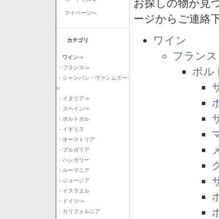
お探しの物が見
マイページへ
ージからご連絡
ワイン
カテゴリ
フランス
ワイン
->
- フランス->
ボル
- シャンパン・ヴァンムスー-
>
- イタリア->
- スペイン->
- ポルトガル
- イギリス
- オーストリア
- ブルガリア
- ハンガリー
- ルーマニア
- ジョージア
- イスラエル
- ドイツ->
- カリフォルニア