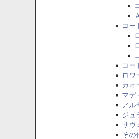
コー
コー
ロワ
カオ
マデ
アル
ジュ
サヴ
その