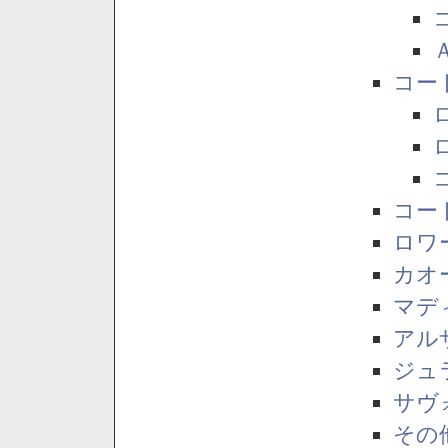
コー
コー
ロワ
カオ
マデ
アル
ジュ
サヴ
その