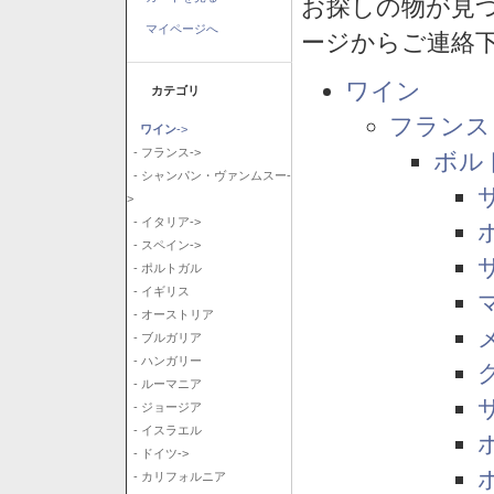
お探しの物が見
マイページへ
ージからご連絡
ワイン
カテゴリ
フランス
ワイン
->
- フランス->
ボル
- シャンパン・ヴァンムスー-
>
- イタリア->
- スペイン->
- ポルトガル
- イギリス
- オーストリア
- ブルガリア
- ハンガリー
- ルーマニア
- ジョージア
- イスラエル
- ドイツ->
- カリフォルニア