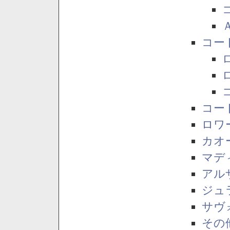
コー
コー
ロワ
カオ
マデ
アル
ジュ
サヴ
その