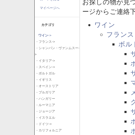
お探しの物が見
マイページへ
ージからご連絡
ワイン
カテゴリ
フランス
ワイン
->
- フランス->
ボル
- シャンパン・ヴァンムスー-
>
- イタリア->
- スペイン->
- ポルトガル
- イギリス
- オーストリア
- ブルガリア
- ハンガリー
- ルーマニア
- ジョージア
- イスラエル
- ドイツ->
- カリフォルニア