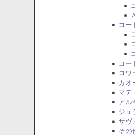
コー
コー
ロワ
カオ
マデ
アル
ジュ
サヴ
その