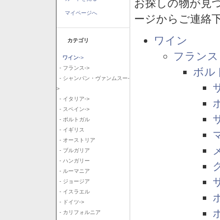
お探しの物が見
マイページへ
ージからご連絡
ワイン
カテゴリ
フランス
ワイン
->
- フランス->
ボル
- シャンパン・ヴァンムスー-
>
- イタリア->
- スペイン->
- ポルトガル
- イギリス
- オーストリア
- ブルガリア
- ハンガリー
- ルーマニア
- ジョージア
- イスラエル
- ドイツ->
- カリフォルニア