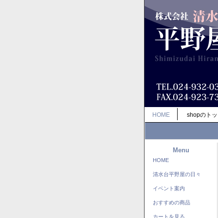
HOME
shopのト
Menu
HOME
清水台平野屋の日々
イベント案内
おすすめの商品
カートを見る