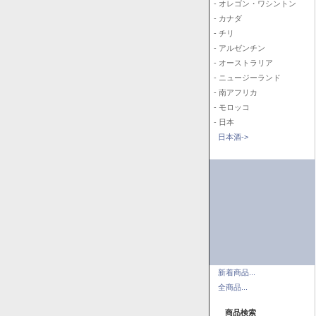
- オレゴン・ワシントン
- カナダ
- チリ
- アルゼンチン
- オーストラリア
- ニュージーランド
- 南アフリカ
- モロッコ
- 日本
日本酒->
新着商品...
全商品...
商品検索