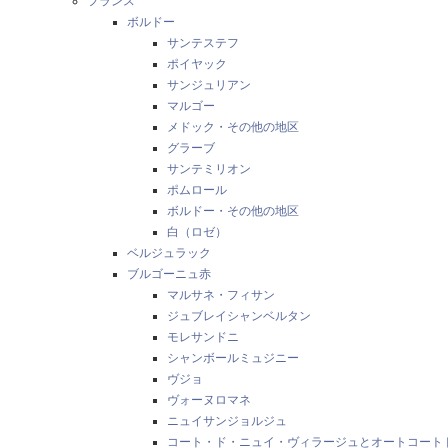
フランス
ボルドー
サンテステフ
ポイヤック
サンジュリアン
マルゴー
メドック・その他の地区
グラーブ
サンテミリオン
ポムロール
ボルドー・その他の地区
白（ロゼ）
ベルジュラック
ブルゴーニュ赤
マルサネ・フィサン
ジュブレイシャンベルタン
モレサンドニ
シャンボールミュジニー
ヴジョ
ヴォーヌロマネ
ニュイサンジョルジュ
コート・ド・ニュイ・ヴィラージュとオートコート