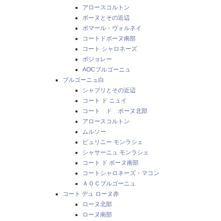
アロースコルトン
ボーヌとその近辺
ポマール・ヴォルネイ
コートドボーヌ南部
コート シャロネーズ
ボジョレー
AOCブルゴーニュ
ブルゴーニュ白
シャブリとその近辺
コート ド ニュイ
コート ド ボーヌ北部
アロースコルトン
ムルソー
ピュリニー モンラシェ
シャサーニュ モンラシェ
コート ド ボーヌ南部
コートシャロネーズ・マコン
ＡＯＣブルゴーニュ
コート デュ ローヌ赤
ローヌ北部
ローヌ南部