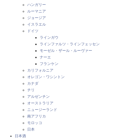
ハンガリー
ルーマニア
ジョージア
イスラエル
ドイツ
ラインガウ
ラインファルツ・ラインフェッセン
モーゼル・ザール・ルーヴァー
ナーエ
フランケン
カリフォルニア
オレゴン・ワシントン
カナダ
チリ
アルゼンチン
オーストラリア
ニュージーランド
南アフリカ
モロッコ
日本
日本酒