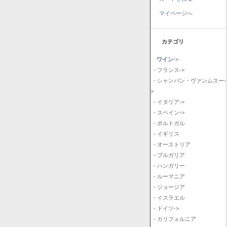
マイページへ
カテゴリ
ワイン
->
- フランス->
- シャンパン・ヴァンムスー-
>
- イタリア->
- スペイン->
- ポルトガル
- イギリス
- オーストリア
- ブルガリア
- ハンガリー
- ルーマニア
- ジョージア
- イスラエル
- ドイツ->
- カリフォルニア