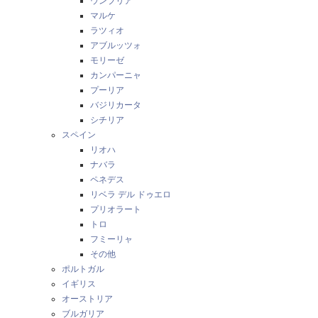
ウンブリア
マルケ
ラツィオ
アブルッツォ
モリーゼ
カンパーニャ
プーリア
バジリカータ
シチリア
スペイン
リオハ
ナバラ
ペネデス
リベラ デル ドゥエロ
プリオラート
トロ
フミーリャ
その他
ポルトガル
イギリス
オーストリア
ブルガリア