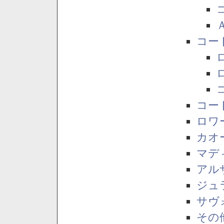
コー
コー
ロワ
カオ
マデ
アル
ジュ
サヴ
その