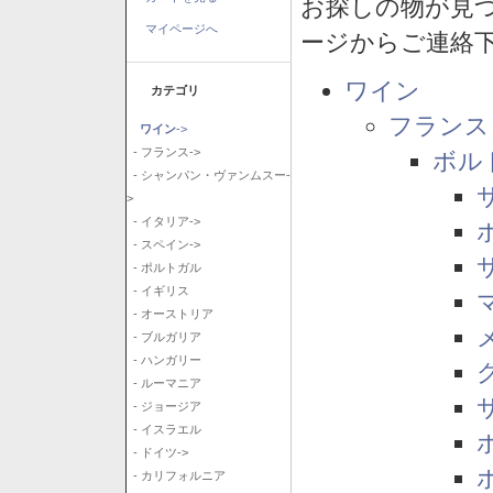
お探しの物が見
マイページへ
ージからご連絡
ワイン
カテゴリ
フランス
ワイン
->
- フランス->
ボル
- シャンパン・ヴァンムスー-
>
- イタリア->
- スペイン->
- ポルトガル
- イギリス
- オーストリア
- ブルガリア
- ハンガリー
- ルーマニア
- ジョージア
- イスラエル
- ドイツ->
- カリフォルニア