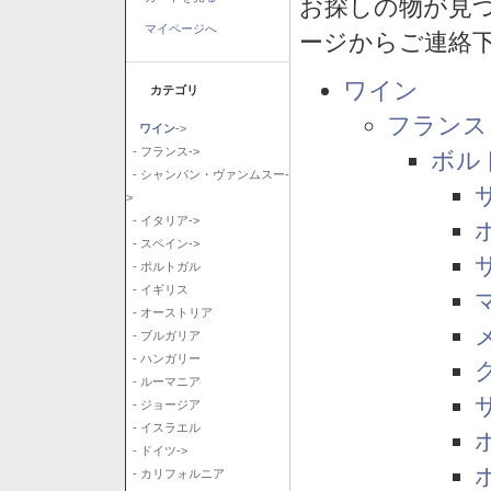
お探しの物が見
マイページへ
ージからご連絡
ワイン
カテゴリ
フランス
ワイン
->
- フランス->
ボル
- シャンパン・ヴァンムスー-
>
- イタリア->
- スペイン->
- ポルトガル
- イギリス
- オーストリア
- ブルガリア
- ハンガリー
- ルーマニア
- ジョージア
- イスラエル
- ドイツ->
- カリフォルニア