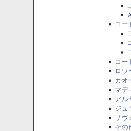
コー
コー
ロワ
カオ
マデ
アル
ジュ
サヴ
その