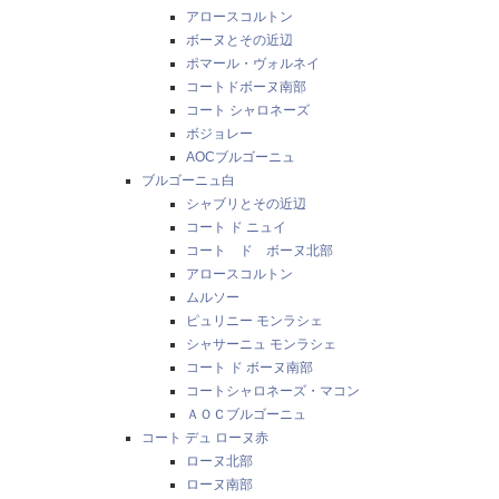
アロースコルトン
ボーヌとその近辺
ポマール・ヴォルネイ
コートドボーヌ南部
コート シャロネーズ
ボジョレー
AOCブルゴーニュ
ブルゴーニュ白
シャブリとその近辺
コート ド ニュイ
コート ド ボーヌ北部
アロースコルトン
ムルソー
ピュリニー モンラシェ
シャサーニュ モンラシェ
コート ド ボーヌ南部
コートシャロネーズ・マコン
ＡＯＣブルゴーニュ
コート デュ ローヌ赤
ローヌ北部
ローヌ南部