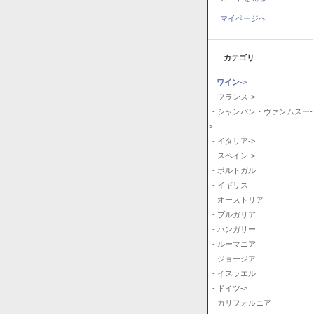
マイページへ
カテゴリ
ワイン
->
- フランス->
- シャンパン・ヴァンムスー-
>
- イタリア->
- スペイン->
- ポルトガル
- イギリス
- オーストリア
- ブルガリア
- ハンガリー
- ルーマニア
- ジョージア
- イスラエル
- ドイツ->
- カリフォルニア