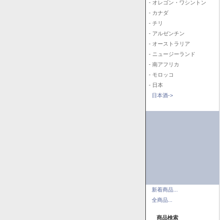
- オレゴン・ワシントン
- カナダ
- チリ
- アルゼンチン
- オーストラリア
- ニュージーランド
- 南アフリカ
- モロッコ
- 日本
日本酒->
新着商品...
全商品...
商品検索