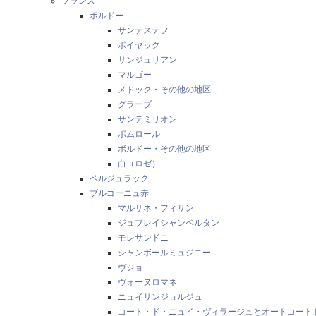
フランス
ボルドー
サンテステフ
ポイヤック
サンジュリアン
マルゴー
メドック・その他の地区
グラーブ
サンテミリオン
ポムロール
ボルドー・その他の地区
白（ロゼ）
ベルジュラック
ブルゴーニュ赤
マルサネ・フィサン
ジュブレイシャンベルタン
モレサンドニ
シャンボールミュジニー
ヴジョ
ヴォーヌロマネ
ニュイサンジョルジュ
コート・ド・ニュイ・ヴィラージュとオートコート