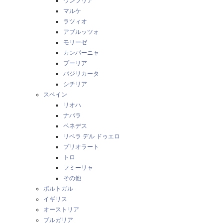
ウンブリア
マルケ
ラツィオ
アブルッツォ
モリーゼ
カンパーニャ
プーリア
バジリカータ
シチリア
スペイン
リオハ
ナバラ
ペネデス
リベラ デル ドゥエロ
プリオラート
トロ
フミーリャ
その他
ポルトガル
イギリス
オーストリア
ブルガリア