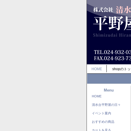
HOME
shopのト
Menu
HOME
清水台平野屋の日々
イベント案内
おすすめの商品
カートを見る