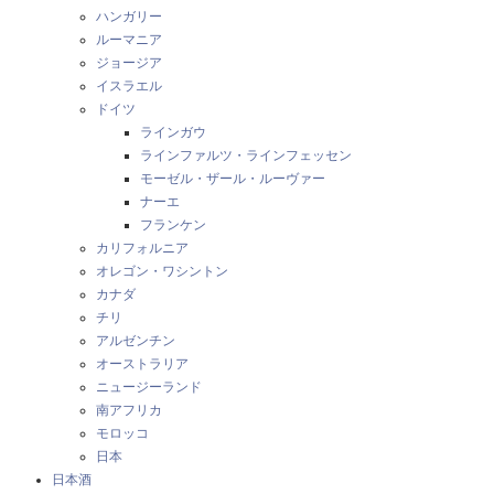
ハンガリー
ルーマニア
ジョージア
イスラエル
ドイツ
ラインガウ
ラインファルツ・ラインフェッセン
モーゼル・ザール・ルーヴァー
ナーエ
フランケン
カリフォルニア
オレゴン・ワシントン
カナダ
チリ
アルゼンチン
オーストラリア
ニュージーランド
南アフリカ
モロッコ
日本
日本酒