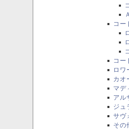
コー
コー
ロワ
カオ
マデ
アル
ジュ
サヴ
その