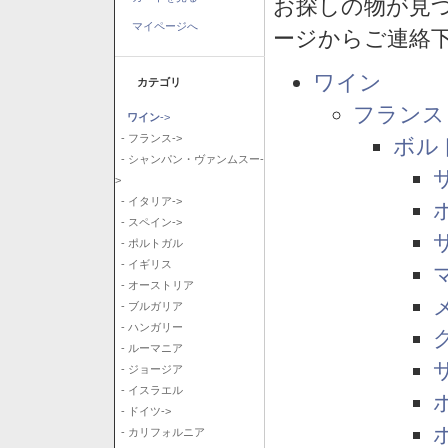
お探しの物が見
マイページへ
ージからご連絡
ワイン
カテゴリ
フランス
ワイン
->
- フランス->
ボル
- シャンパン・ヴァンムスー-
>
- イタリア->
- スペイン->
- ポルトガル
- イギリス
- オーストリア
- ブルガリア
- ハンガリー
- ルーマニア
- ジョージア
- イスラエル
- ドイツ->
- カリフォルニア