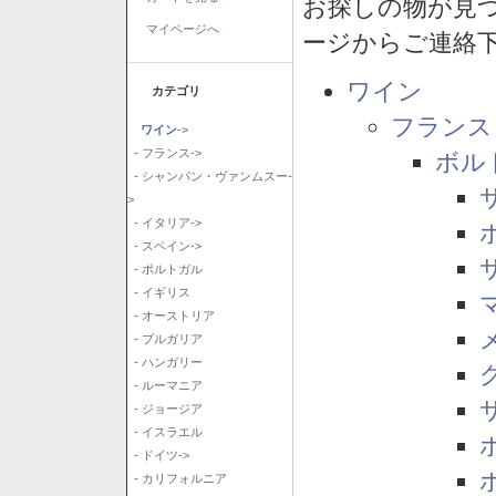
お探しの物が見
マイページへ
ージからご連絡
ワイン
カテゴリ
フランス
ワイン
->
- フランス->
ボル
- シャンパン・ヴァンムスー-
>
- イタリア->
- スペイン->
- ポルトガル
- イギリス
- オーストリア
- ブルガリア
- ハンガリー
- ルーマニア
- ジョージア
- イスラエル
- ドイツ->
- カリフォルニア