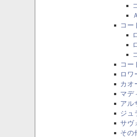
コー
コー
ロワ
カオ
マデ
アル
ジュ
サヴ
その