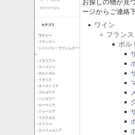
お探しの物が見
マイページへ
ージからご連絡
ワイン
カテゴリ
フランス
ワイン
->
- フランス->
ボル
- シャンパン・ヴァンムスー-
>
- イタリア->
- スペイン->
- ポルトガル
- イギリス
- オーストリア
- ブルガリア
- ハンガリー
- ルーマニア
- ジョージア
- イスラエル
- ドイツ->
- カリフォルニア