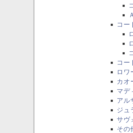
コー
コー
ロワ
カオ
マデ
アル
ジュ
サヴ
その