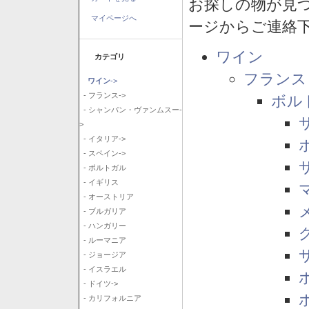
お探しの物が見
マイページへ
ージからご連絡
ワイン
カテゴリ
フランス
ワイン
->
- フランス->
ボル
- シャンパン・ヴァンムスー-
>
- イタリア->
- スペイン->
- ポルトガル
- イギリス
- オーストリア
- ブルガリア
- ハンガリー
- ルーマニア
- ジョージア
- イスラエル
- ドイツ->
- カリフォルニア