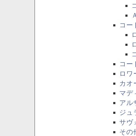
コー
コー
ロワ
カオ
マデ
アル
ジュ
サヴ
その