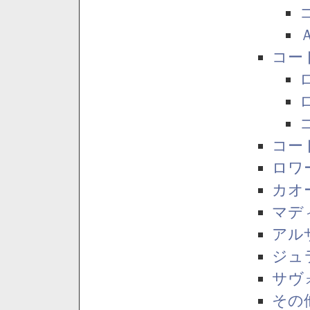
コー
コー
ロワ
カオ
マデ
アル
ジュ
サヴ
その