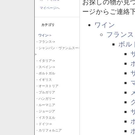
お探しの物が見
マイページへ
ージからご連絡
ワイン
カテゴリ
フランス
ワイン
->
- フランス->
ボル
- シャンパン・ヴァンムスー-
>
- イタリア->
- スペイン->
- ポルトガル
- イギリス
- オーストリア
- ブルガリア
- ハンガリー
- ルーマニア
- ジョージア
- イスラエル
- ドイツ->
- カリフォルニア